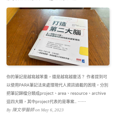
你的筆記是越寫越笨重，還是越寫越靈活？ 作者提到可
以使用PARA筆記法來處理現代人資訊過載的困境，分別
把筆記歸檔分類成project、area、resource、archive
這四大類，其中project代表的是專案.. ⋯⋯
By 陳文學醫師 on May 6, 2023