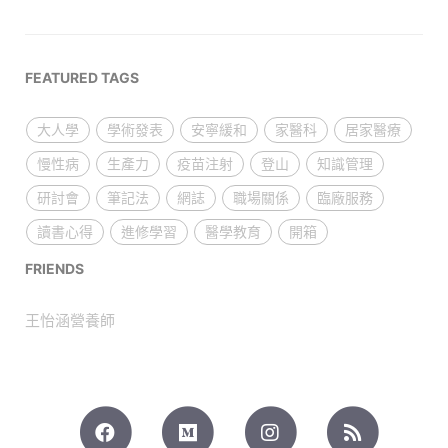
FEATURED TAGS
大人學
學術發表
安寧緩和
家醫科
居家醫療
慢性病
生產力
疫苗注射
登山
知識管理
研討會
筆記法
網誌
職場關係
臨廠服務
讀書心得
進修學習
醫學教育
開箱
FRIENDS
王怡涵營養師