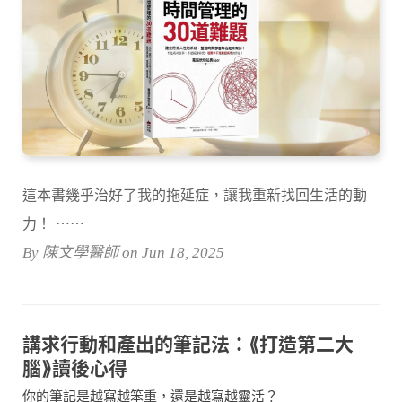
這本書幾乎治好了我的拖延症，讓我重新找回生活的動
力！ ⋯⋯
By 陳文學醫師 on Jun 18, 2025
講求行動和產出的筆記法：⟪打造第二大
腦⟫讀後心得
你的筆記是越寫越笨重，還是越寫越靈活？