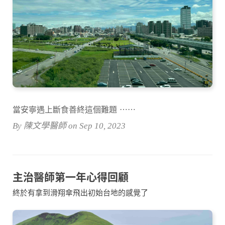
當安寧遇上斷食善終這個難題 ⋯⋯
By 陳文學醫師 on Sep 10, 2023
主治醫師第一年心得回顧
終於有拿到滑翔傘飛出初始台地的感覺了