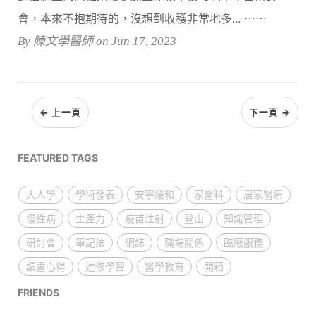
會，本來不抱期待的，沒想到收穫非常地多... ⋯⋯
By 陳文學醫師 on Jun 17, 2023
← 上一頁
下一頁 →
FEATURED TAGS
大人學
學術發表
安寧緩和
家醫科
居家醫療
慢性病
生產力
疫苗注射
登山
知識管理
研討會
筆記法
網誌
職場關係
臨廠服務
讀書心得
進修學習
醫學教育
開箱
FRIENDS