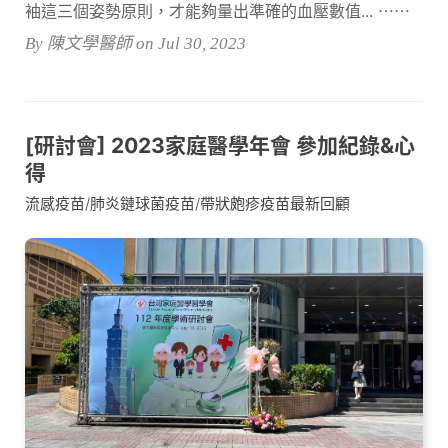
袖這三個姿勢原則，才能夠量出準確的血壓數值... ⋯⋯
By 陳文學醫師 on Jul 30, 2023
[研討會] 2023家庭醫學年會 參加紀錄&心
得
流感疫苗/肺炎鏈球菌疫苗/帶狀皰疹疫苗最新回顧