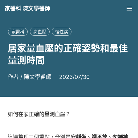
家醫科 陳文學醫師
Tog
家醫科
高血壓
慢性病
居家量血壓的正確姿勢和最佳
量測時間
作者 /
陳文學醫師
2023/07/30
如何在家正確的量測血壓？
這邊整理三個重點，分別是
安靜坐
、
腳平放
、
勿捲袖