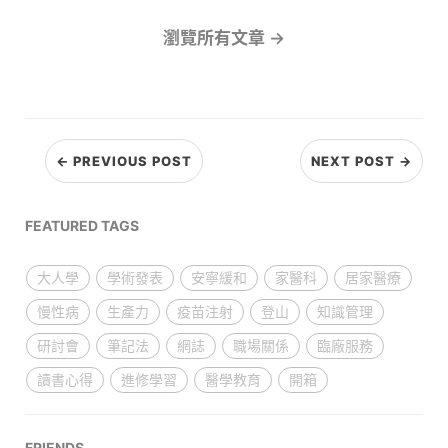
瀏覽所有文章 →
← PREVIOUS POST
NEXT POST →
FEATURED TAGS
大人學
學術發表
安寧緩和
家醫科
居家醫療
慢性病
生產力
疫苗注射
登山
知識管理
研討會
筆記法
網誌
職場關係
臨廠服務
讀書心得
進修學習
醫學教育
開箱
FRIENDS