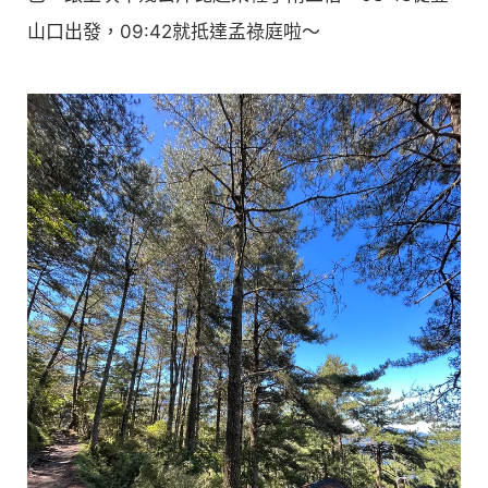
山口出發，09:42就抵達孟祿庭啦～