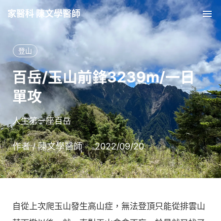
家醫科 陳文學醫師
Tog
登山
百岳/玉山前鋒3239m/一日
單攻
人生第一座百岳
作者 /
陳文學醫師
2022/09/20
自從上次爬玉山發生高山症，無法登頂只能從排雲山