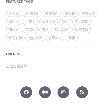
FEATURED TAGS
大人學
學術發表
安寧緩和
家醫科
居家醫療
慢性病
生產力
疫苗注射
登山
知識管理
研討會
筆記法
網誌
職場關係
臨廠服務
讀書心得
進修學習
醫學教育
開箱
FRIENDS
王怡涵營養師