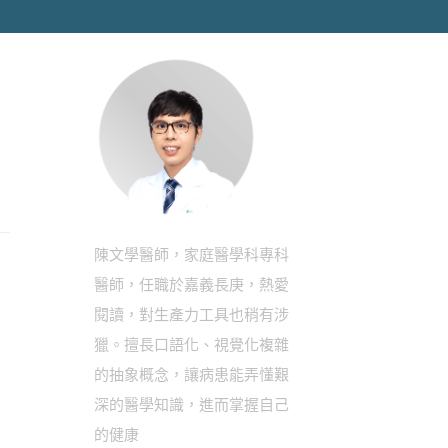
陳文學醫師，家庭醫學科專科
醫師，任職於嘉義長庚，熱愛
閱讀，對生產力工具也稍有涉
獵。擅長口語化、視覺化複雜
的抽象概念，讓病患能弄懂艱
深的醫學知識，進而掌握自己
的健康