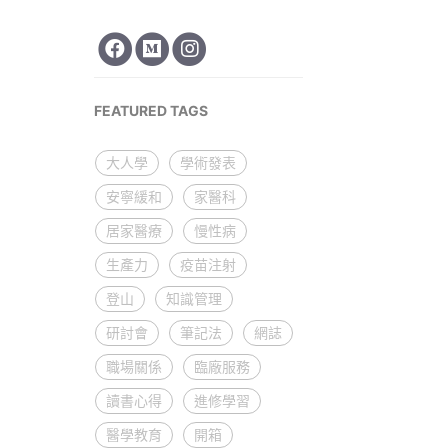
FEATURED TAGS
大人學
學術發表
安寧緩和
家醫科
居家醫療
慢性病
生產力
疫苗注射
登山
知識管理
研討會
筆記法
網誌
職場關係
臨廠服務
讀書心得
進修學習
醫學教育
開箱