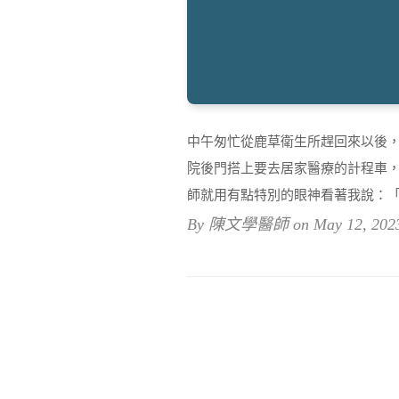
中午匆忙從鹿草衛生所趕回來以後
院後門搭上要去居家醫療的計程車
師就用有點特別的眼神看著我說：「
By 陳文學醫師 on May 12, 202