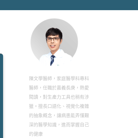
陳文學醫師，家庭醫學科專科
醫師，任職於嘉義長庚，熱愛
閱讀，對生產力工具也稍有涉
獵。擅長口語化、視覺化複雜
的抽象概念，讓病患能弄懂艱
深的醫學知識，進而掌握自己
的健康