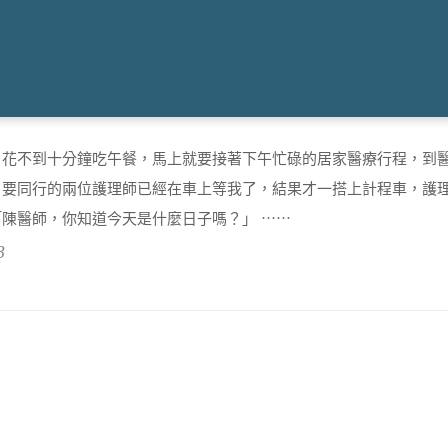
，花不到十分鐘吃午餐，馬上就要接著下午忙碌的居家醫療行程，到
，要同行的兩位護理師已經在車上等我了，結果才一搭上計程車，護
陳醫師，你知道今天是什麼日子嗎？」 ⋯⋯
3