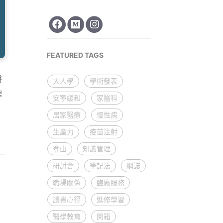
FEATURED TAGS
醫
大人學
學術發表
理
安寧緩和
家醫科
居家醫療
慢性病
生產力
疫苗注射
登山
知識管理
研討會
筆記法
網誌
職場關係
臨廠服務
讀書心得
進修學習
醫學教育
開箱