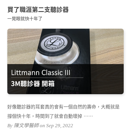
買了職涯第二支聽診器
一晃眼就快十年了
好像聽診器的耳套真的會有一個自然的壽命，大概就是
撐個快十年，時間到了就會自動壞掉 ⋯⋯
By 陳文學醫師 on Sep 29, 2022