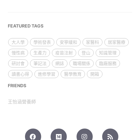
FEATURED TAGS
大人學
學術發表
安寧緩和
家醫科
居家醫療
慢性病
生產力
疫苗注射
登山
知識管理
研討會
筆記法
網誌
職場關係
臨廠服務
讀書心得
進修學習
醫學教育
開箱
FRIENDS
王怡涵營養師