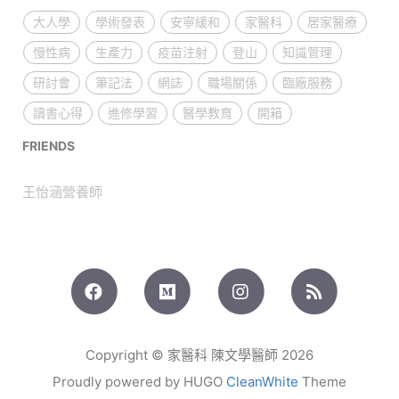
大人學
學術發表
安寧緩和
家醫科
居家醫療
慢性病
生產力
疫苗注射
登山
知識管理
研討會
筆記法
網誌
職場關係
臨廠服務
讀書心得
進修學習
醫學教育
開箱
FRIENDS
王怡涵營養師
Copyright © 家醫科 陳文學醫師 2026
Proudly powered by HUGO
CleanWhite
Theme