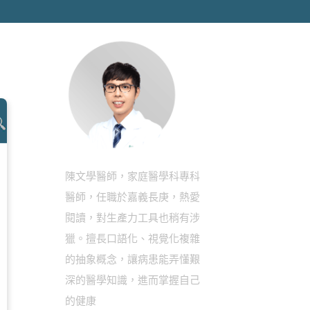
陳文學醫師，家庭醫學科專科
醫師，任職於嘉義長庚，熱愛
閱讀，對生產力工具也稍有涉
獵。擅長口語化、視覺化複雜
的抽象概念，讓病患能弄懂艱
深的醫學知識，進而掌握自己
的健康