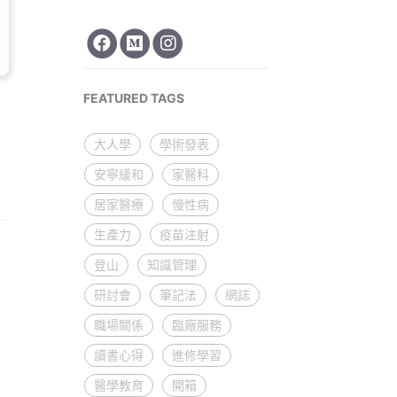
FEATURED TAGS
.
大人學
學術發表
安寧緩和
家醫科
居家醫療
慢性病
生產力
疫苗注射
登山
知識管理
研討會
筆記法
網誌
職場關係
臨廠服務
讀書心得
進修學習
醫學教育
開箱